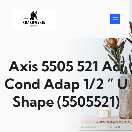
Przejdź
do
treści
Axis 5505 521 Aci
Cond Adap 1/2 ” U
Shape (5505521)