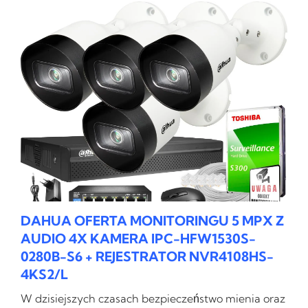
DAHUA OFERTA MONITORINGU 5 MPX Z
AUDIO 4X KAMERA IPC-HFW1530S-
0280B-S6 + REJESTRATOR NVR4108HS-
4KS2/L
W dzisiejszych czasach bezpieczeństwo mienia oraz