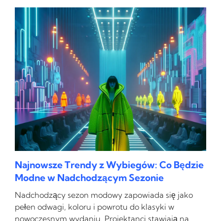
Najnowsze Trendy z Wybiegów: Co Będzie
Modne w Nadchodzącym Sezonie
Nadchodzący sezon modowy zapowiada się jako
pełen odwagi, koloru i powrotu do klasyki w
nowoczesnym wydaniu. Projektanci stawiają na