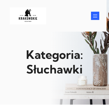
Przejdź
do
treści
Kategoria:
Słuchawki