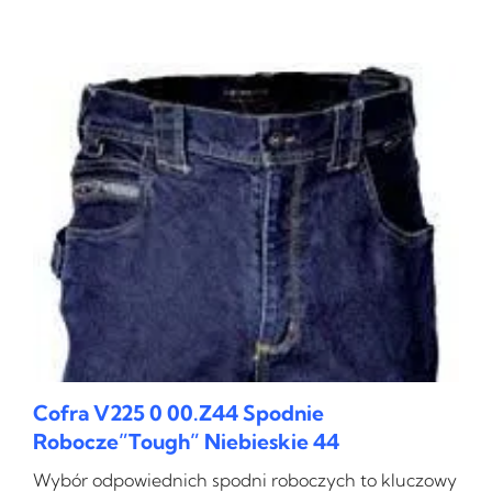
Cofra V225 0 00.Z44 Spodnie
Robocze”Tough” Niebieskie 44
Wybór odpowiednich spodni roboczych to kluczowy