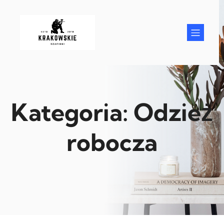
Przejdź
do
treści
Kategoria:
Odzież
robocza