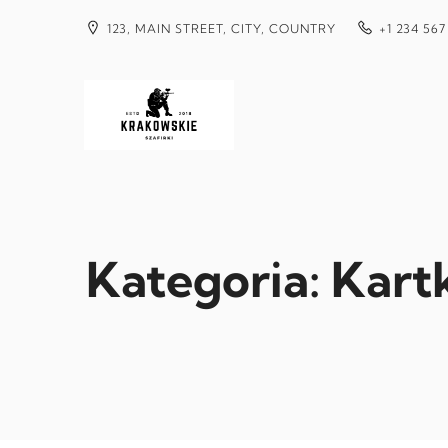
Przejdź
do
123, MAIN STREET, CITY, COUNTRY
+1 234 567
treści
Kategoria:
Kart