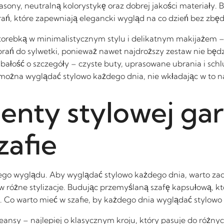
sony, neutralną kolorystykę oraz dobrej jakości materiały. Bi
rań, które zapewniają elegancki wygląd na co dzień bez zbę
 torebką w minimalistycznym stylu i delikatnym makijażem –
ń do sylwetki, ponieważ nawet najdroższy zestaw nie będzie
 dbałość o szczegóły – czyste buty, uprasowane ubrania i sch
h można wyglądać stylowo każdego dnia, nie wkładając w to 
enty stylowej ga
zafie
o wyglądu. Aby wyglądać stylowo każdego dnia, warto zadb
 w różne stylizacje. Budując przemyślaną szafę kapsułową, 
. Co warto mieć w szafie, by każdego dnia wyglądać stylowo 
eansy – najlepiej o klasycznym kroju, który pasuje do różny