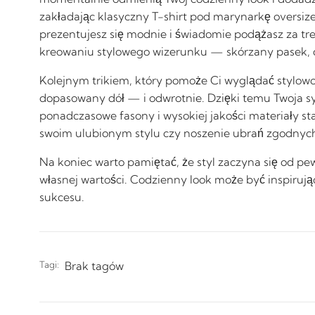
zakładając klasyczny T-shirt pod marynarkę oversize l
prezentujesz się modnie i świadomie podążasz za tr
kreowaniu stylowego wizerunku — skórzany pasek, de
Kolejnym trikiem, który pomoże Ci wyglądać stylowo k
dopasowany dół — i odwrotnie. Dzięki temu Twoja sy
ponadczasowe fasony i wysokiej jakości materiały st
swoim ulubionym stylu czy noszenie ubrań zgodnych 
Na koniec warto pamiętać, że styl zaczyna się od pe
własnej wartości. Codzienny look może być inspirują
sukcesu.
Tagi:
Brak tagów