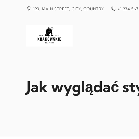
Przejdź
do
123, MAIN STREET, CITY, COUNTRY
+1 234 567
treści
Jak wyglądać s