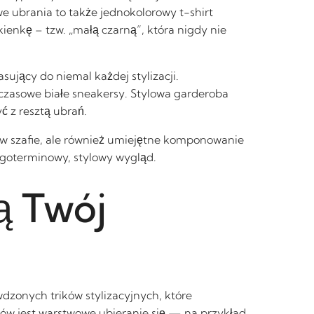
we ubrania to także jednokolorowy t-shirt
ienkę – tzw. „małą czarną”, która nigdy nie
ujący do niemal każdej stylizacji.
czasowe białe sneakersy. Stylowa garderoba
ć z resztą ubrań.
w szafie, ale również umiejętne komponowanie
ługoterminowy, stylowy wygląd.
ą Twój
dzonych trików stylizacyjnych, które
ów jest warstwowe ubieranie się — na przykład