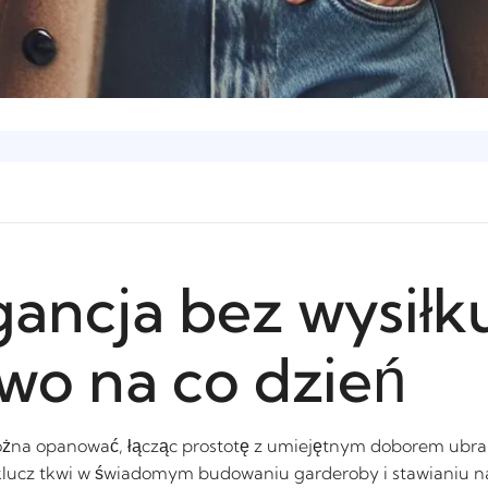
ancja bez wysiłku
wo na co dzień
ożna opanować, łącząc prostotę z umiejętnym doborem ubrań
klucz tkwi w świadomym budowaniu garderoby i stawianiu 