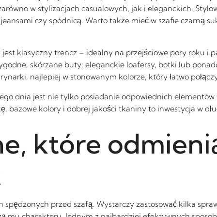
arówno w stylizacjach casualowych, jak i eleganckich. Stylo
 jeansami czy spódnicą. Warto także mieć w szafie czarną suk
st klasyczny trencz – idealny na przejściowe pory roku i pas
dne, skórzane buty: eleganckie loafersy, botki lub ponad
ynarki, najlepiej w stonowanym kolorze, który łatwo połączy
go dnia jest nie tylko posiadanie odpowiednich elementów 
ę, bazowe kolory i dobrej jakości tkaniny to inwestycja w d
jne, które odmieni
k
n spędzonych przed szafą. Wystarczy zastosować kilka spraw
ą mu charakteru. Jednym z najbardziej efektywnych sposob