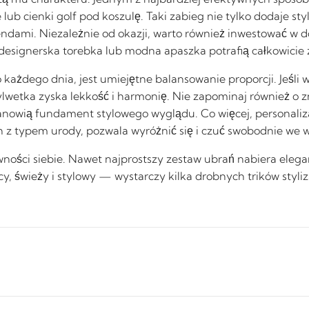
ub cienki golf pod koszulę. Taki zabieg nie tylko dodaje styli
endami. Niezależnie od okazji, warto również inwestować w 
signerska torebka lub modna apaszka potrafią całkowicie z
ażdego dnia, jest umiejętne balansowanie proporcji. Jeśli w
lwetka zyska lekkość i harmonię. Nie zapominaj również o 
anowią fundament stylowego wyglądu. Co więcej, personalizacj
z typem urody, pozwala wyróżnić się i czuć swobodnie we w
wności siebie. Nawet najprostszy zestaw ubrań nabiera eleg
cy, świeży i stylowy — wystarczy kilka drobnych trików sty