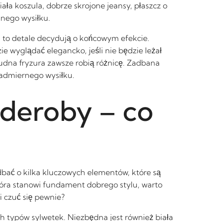
ała koszula, dobrze skrojone jeansy, płaszcz o
dnego wysiłku.
 to detale decydują o końcowym efekcie.
 wyglądać elegancko, jeśli nie będzie leżał
ludna fryzura zawsze robią różnicę. Zadbana
nadmiernego wysiłku.
rderoby – co
ać o kilka kluczowych elementów, które są
która stanowi fundament dobrego stylu, warto
i czuć się pewnie?
ch typów sylwetek. Niezbędna jest również biała