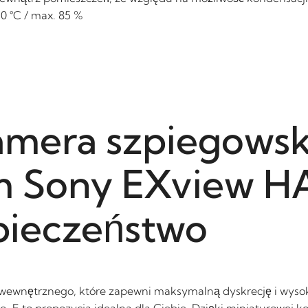
0 °C / max. 85 %
amera szpiegowsk
m Sony EXview H
pieczeństwo
wewnętrznego, które zapewni maksymalną dyskrecję i wyso
E to propozycja idealna dla Ciebie. Dzięki miniaturowej ko