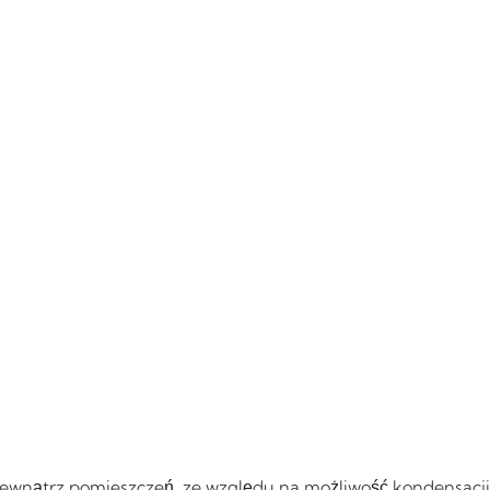
ewnątrz pomieszczeń, ze względu na możliwość kondensacji