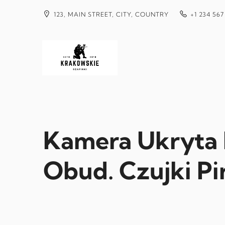
Przejdź
do
123, MAIN STREET, CITY, COUNTRY
+1 234 567
treści
Kamera Ukryta 
Obud. Czujki Pir