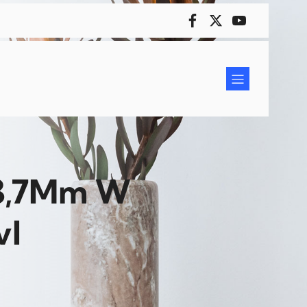
 3,7Mm W
vl