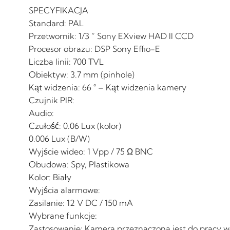
SPECYFIKACJA
Standard: PAL
Przetwornik: 1/3 ” Sony EXview HAD II CCD
Procesor obrazu: DSP Sony Effio-E
Liczba linii: 700 TVL
Obiektyw: 3.7 mm (pinhole)
Kąt widzenia: 66 ° – Kąt widzenia kamery
Czujnik PIR:
Audio:
Czułość: 0.06 Lux (kolor)
0.006 Lux (B/W)
Wyjście wideo: 1 Vpp / 75 Ω BNC
Obudowa: Spy, Plastikowa
Kolor: Biały
Wyjścia alarmowe:
Zasilanie: 12 V DC / 150 mA
Wybrane funkcje:
Zastosowanie: Kamera przeznaczona jest do pracy w