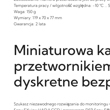
Temperatura pracy / wilgotność względna: -10 °C … 5
Waga: 150 g
Wymiary: 119 x 70 x 77 mm
Gwarancja: 2 lata
Miniaturowa k
przetwornikie
dyskretne bez
Szukasz niezawodnego rozwiązania do monitoringu 
Sony EXview HAD II CCD i procesorem DSP Sony Effio-