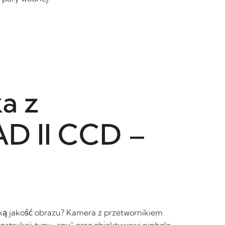
a z
AD II CCD –
ką jakość obrazu? Kamera z przetwornikiem
nstrukcji typu „spy” oraz obiektywowi pinhole