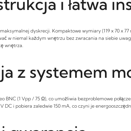
rukcja i łatwa ins
ksymalnej dyskrecji. Kompaktowe wymiary (119 x 70 x 77 mm
ać w niemal każdym wnętrzu bez zwracania na siebie uwagi.
kę wnętrza.
cja z systemem m
o BNC (1 Vpp / 75 Ω), co umożliwia bezproblemowe połącze
2 V DC i pobiera zaledwie 150 mA, co czyni je energooszcz