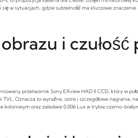
i się w sytuacjach, gdzie subtelność ma kluczowe znaczen
obrazu i czułość
ansowany przetwornik Sony EXview HAD II CCD, który w poł
nii TVL. Oznacza to wyraźne, ostre i szczegółowe nagrania, 
bie kolorowym oraz zaledwie 0.006 Lux w trybie czarno-biał