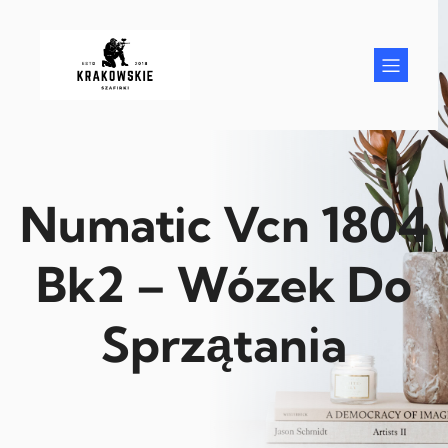
Przejdź
do
treści
Numatic Vcn 1804
Bk2 – Wózek Do
Sprzątania