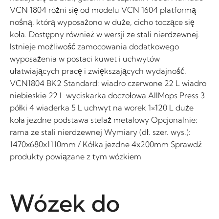
VCN 1804 różni się od modelu VCN 1604 platformą
nośną, którą wyposażono w duże, cicho toczące się
koła. Dostępny również w wersji ze stali nierdzewnej.
Istnieje możliwość zamocowania dodatkowego
wyposażenia w postaci kuwet i uchwytów
ułatwiających pracę i zwiększających wydajność.
VCN1804 BK2 Standard: wiadro czerwone 22 L wiadro
niebieskie 22 L wyciskarka doczołowa AllMops Press 3
półki 4 wiaderka 5 L uchwyt na worek 1×120 L duże
koła jezdne podstawa stelaż metalowy Opcjonalnie:
rama ze stali nierdzewnej Wymiary (dł. szer. wys.):
1470x680x1110mm / Kółka jezdne 4x200mm Sprawdź
produkty powiązane z tym wózkiem
Wózek do