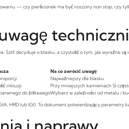
waniu — czy pierścionek ma być noszony non stop, czy tylk
 uwagę techniczn
a. Szlif decyduje o blasku, a czystość o tym, jak wyraźne są i
acza
Na co zwrócić uwagę
proporcji
Najważniejszy dla blasku
ć inkluzji
Przy mniejszych kamieniach SI częst
barwnego do żółtawego
Wybierz w zależności od metalu i b
t (GIA, HRD lub IGI). To dokument potwierdzający parametry k
nia i naprawy