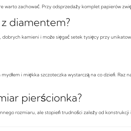
óre warto zachować. Przy odsprzedaży komplet papierów zwię
ek z diamentem?
, dobrych kamieni i może sięgać setek tysięcy przy unikatowy
m mydłem i miękka szczoteczka wystarczą na co dzień. Raz n
iar pierścionka?
nnego rozmiaru, ale stopień trudności zależy od konstrukcji i