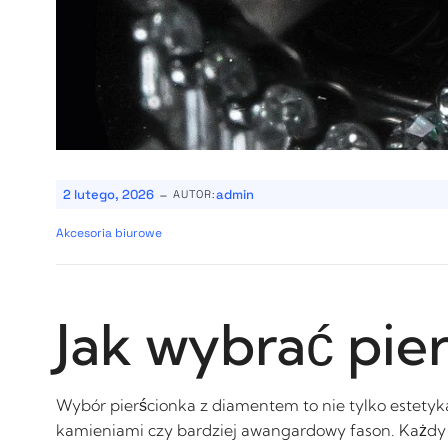
-
2 lutego, 2026
admin
AUTOR:
Akcesoria biurowe
Jak wybrać pie
Wybór pierścionka z diamentem to nie tylko estetyka
kamieniami czy bardziej awangardowy fason. Każdy z