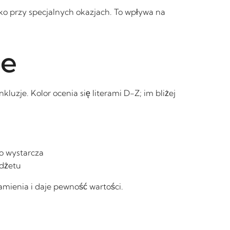
o przy specjalnych okazjach. To wpływa na
ie
nkluzje. Kolor ocenia się literami D-Z; im bliżej
o wystarcza
udżetu
amienia i daje pewność wartości.