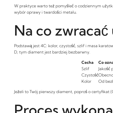
W praktyce warto też pomyśleć o codziennym użytko
wybór oprawy i twardości metalu.
Na co zwracać
Podstawą jest 4C: kolor, czystość, szlif i masa karatow
D, tym diament jest bardziej bezbarwny.
Cecha
Co ozn
Szlif
Jakość 
Czystość
Obecnoś
Kolor
Od bez
Jeżeli to Twój pierwszy diament, poproś o certyfika
Proces wykona