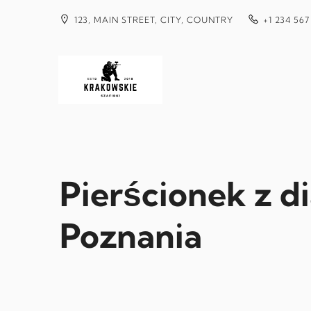
Przejdź
do
123, MAIN STREET, CITY, COUNTRY
+1 234 567
treści
Pierścionek z d
Poznania