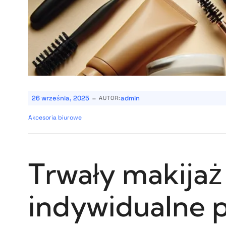
-
26 września, 2025
admin
AUTOR:
Akcesoria biurowe
Trwały makijaż
indywidualne p