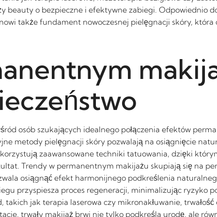
anży beauty o bezpieczne i efektywne zabiegi. Odpowiednio 
 stanowi także fundament nowoczesnej pielęgnacji skóry, któ
anentnym makijaż
pieczeństwo
wśród osób szukających idealnego połączenia efektów perma
ne metody pielęgnacji skóry pozwalają na osiągnięcie natur
wykorzystują zaawansowane techniki tatuowania, dzięki któr
ezultat. Trendy w permanentnym makijażu skupiają się na per
ozwala osiągnąć efekt harmonijnego podkreślenia naturalne
egu przyspiesza proces regeneracji, minimalizując ryzyko po
takich jak terapia laserowa czy mikronakłuwanie, trwałość
cie, trwały makijaż brwi nie tylko podkreśla urodę, ale rów