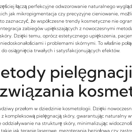
częściej łączą perfekcyjne odwzorowanie naturalnego wyglą
kich jak mikropigmentacja czy precyzyjne cieniowanie, możli
arto zaznaczyć, że współczesne trendy kosmetyczne nie ogran
. Integracja zabiegów upiększających z nowoczesnymi metoda
óry. Dzięki temu, oprócz estetycznego upiększenia, pacjent
z niedoskonałościami i problemami skórnymi. To właśnie poł
o osiągnięcia trwałych i satysfakcjonujących efektów.
tody pielęgnacji
związania kosmet
awdziwy przełom w dziedzinie kosmetologii. Dzięki nowocz
ę z kompleksową pielęgnacją skóry, gwarantując naturalny 
oddziaływanie na strukturę skóry, minimalizując widoczność
takie jak terapie laserowe, mezoterapia bezigłowa czy zasto