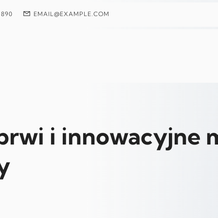
 890
EMAIL@EXAMPLE.COM
brwi i innowacyjne
y