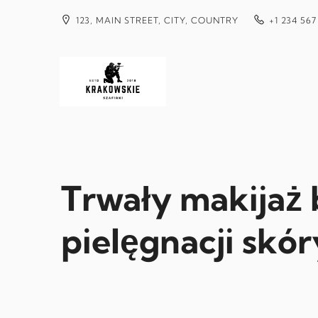
Przejdź
do
123, MAIN STREET, CITY, COUNTRY
+1 234 567
treści
Trwały makijaż 
pielęgnacji skór