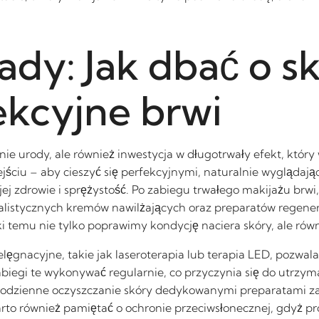
dy: Jak dbać o sk
ekcyjne brwi
enie urody, ale również inwestycja w długotrwały efekt, któr
ejściu – aby cieszyć się perfekcyjnymi, naturalnie wyglądaj
ej zdrowie i sprężystość. Po zabiegu trwałego makijażu brw
alistycznych kremów nawilżających oraz preparatów regener
ki temu nie tylko poprawimy kondycję naciera skóry, ale rów
lęgnacyjne, takie jak laseroterapia lub terapia LED, pozwal
biegi te wykonywać regularnie, co przyczynia się do utrzyma
 – codzienne oczyszczanie skóry dedykowanymi preparatami 
to również pamiętać o ochronie przeciwsłonecznej, gdyż pro