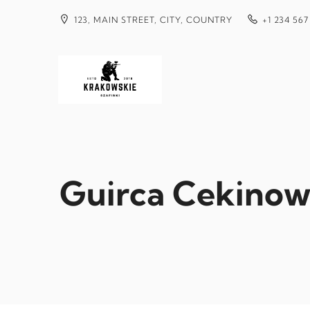
Przejdź
do
123, MAIN STREET, CITY, COUNTRY
+1 234 567
treści
Guirca Cekinow