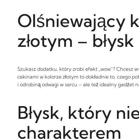
Olśniewający k
złotym – błysk
Szukasz dodatku, który zrobi efekt „wow”? Chcesz wy
cekinami w kolorze złotym to dokładnie to, czego p
i odrobiną odwagi w sercu – ale też idealny gadżet n
Błysk, który ni
charakterem