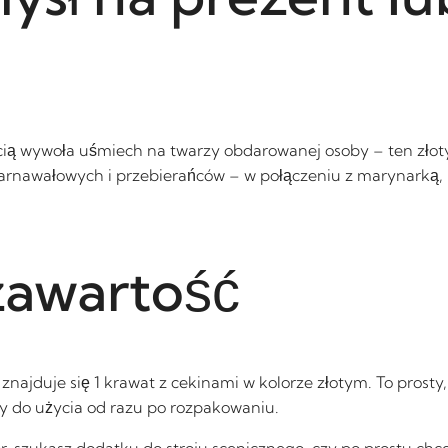
ścią wywoła uśmiech na twarzy obdarowanej osoby – ten złot
arnawałowych i przebierańców – w połączeniu z marynarką,
zawartość
najduje się 1 krawat z cekinami w kolorze złotym. To prosty
wy do użycia od razu po rozpakowaniu.
r, szukasz dodatku do stroju scenicznego, czy po prostu chc