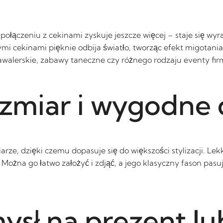
W połączeniu z cekinami zyskuje jeszcze więcej – staje się w
i cekinami pięknie odbija światło, tworząc efekt migotani
awalerskie, zabawy taneczne czy różnego rodzaju eventy fi
ozmiar i wygodne
ze, dzięki czemu dopasuje się do większości stylizacji. Lek
żna go łatwo założyć i zdjąć, a jego klasyczny fason pasuje
sł na prezent lu