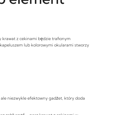
y krawat z cekinami będzie trafionym
 kapeluszem lub kolorowymi okularami stworzy
, ale niezwykle efektowny gadżet, który doda
esz zabłysnąć – nasz krawat z cekinami w