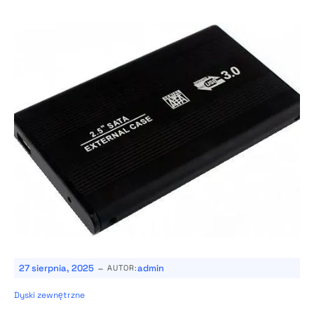
-
27 sierpnia, 2025
admin
AUTOR:
Dyski zewnętrzne