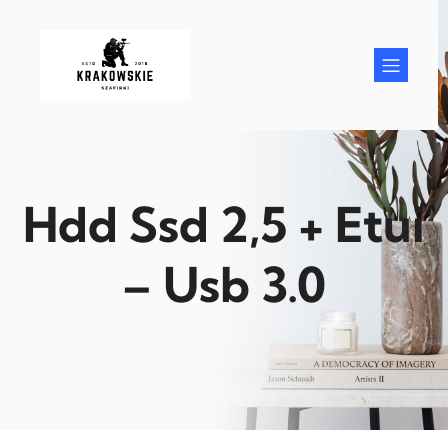
Przejdź
do
treści
Hdd Ssd 2,5 + Etui
– Usb 3.0