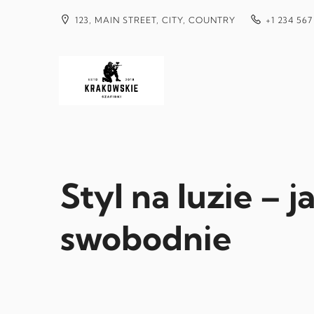
Przejdź
do
123, MAIN STREET, CITY, COUNTRY
+1 234 567
treści
Styl na luzie – 
swobodnie