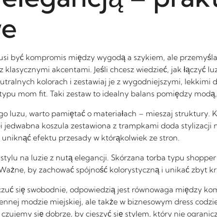
we
e musi być kompromis między wygodą a szykiem, ale przemyś
 klasycznymi akcentami. Jeśli chcesz wiedzieć, jak łączyć lu
tralnych kolorach i zestawiaj je z wygodniejszymi, lekkim
typu mom fit. Taki zestaw to idealny balans pomiędzy modą
kiego luzu, warto pamiętać o materiałach – mieszaj struktury
i jedwabna koszula zestawiona z trampkami doda stylizacji n
y uniknąć efektu przesady w którąkolwiek ze stron.
stylu na luzie z nutą elegancji. Skórzana torba typu shoppe
. Ważne, by zachować spójność kolorystyczną i unikać zbyt 
 czuć się swobodnie, odpowiedzią jest równowaga między komf
ziennej modzie miejskiej, ale także w biznesowym dress codzi
 czujemy się dobrze, by cieszyć się stylem, który nie ograni