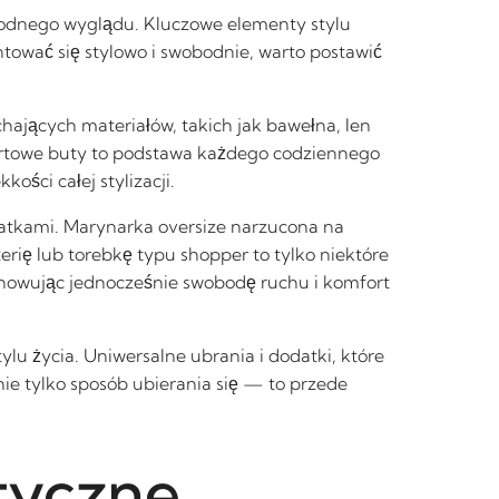
z modnego wyglądu. Kluczowe elementy stylu
ntować się stylowo i swobodnie, warto postawić
ających materiałów, takich jak bawełna, len
 sportowe buty to podstawa każdego codziennego
ości całej stylizacji.
datkami. Marynarka oversize narzucona na
rię lub torebkę typu shopper to tylko niektóre
achowując jednocześnie swobodę ruchu i komfort
lu życia. Uniwersalne ubrania i dodatki, które
ie tylko sposób ubierania się — to przede
ktyczne