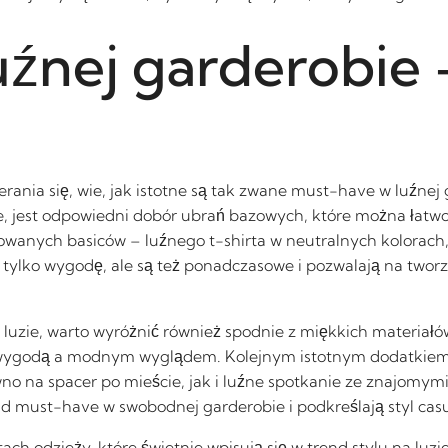
źnej garderobie 
erania się, wie, jak istotne są tak zwane must-have w luźnej
e, jest odpowiedni dobór ubrań bazowych, które można łatwo
anych basiców – luźnego t-shirta w neutralnych kolorach,
e tylko wygodę, ale są też ponadczasowe i pozwalają na two
 luzie, warto wyróżnić również spodnie z miękkich materiałów
ygodą a modnym wyglądem. Kolejnym istotnym dodatkiem s
ówno na spacer po mieście, jak i luźne spotkanie ze znajomym
ad must-have w swobodnej garderobie i podkreślają styl cas
 odzieży, które świetnie wpisują się w trend stylu na luzie