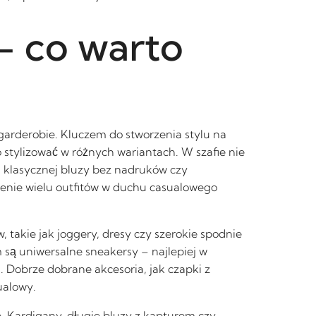
– co warto
 garderobie. Kluczem do stworzenia stylu na
 stylizować w różnych wariantach. W szafie nie
 klasycznej bluzy bez nadruków czy
rzenie wielu outfitów w duchu casualowego
, takie jak joggery, dresy czy szerokie spodnie
ą uniwersalne sneakersy – najlepiej w
i. Dobrze dobrane akcesoria, jak czapki z
ualowy.
. Kardigany, długie bluzy z kapturem czy