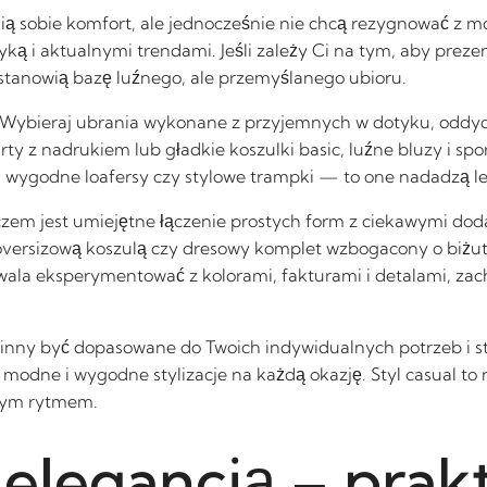
cenią sobie komfort, ale jednocześnie nie chcą rezygnować 
yką i aktualnymi trendami. Jeśli zależy Ci na tym, aby preze
stanowią bazę luźnego, ale przemyślanego ubioru.
 Wybieraj ubrania wykonane z przyjemnych w dotyku, oddych
hirty z nadrukiem lub gładkie koszulki basic, luźne bluzy i
, wygodne loafersy czy stylowe trampki — to one nadadzą lekk
czem jest umiejętne łączenie prostych form z ciekawymi do
 oversizową koszulą czy dresowy komplet wzbogacony o biżute
ozwala eksperymentować z kolorami, fakturami i detalami, z
inny być dopasowane do Twoich indywidualnych potrzeb i sty
odne i wygodne stylizacje na każdą okazję. Styl casual to n
snym rytmem.
z elegancją – pra