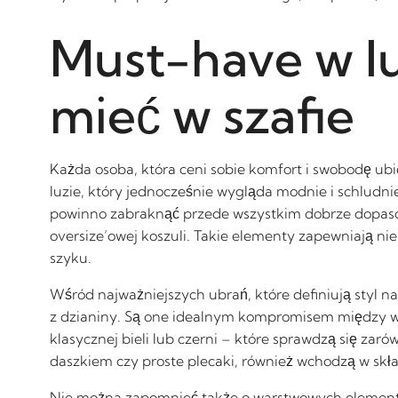
Must-have w lu
mieć w szafie
Każda osoba, która ceni sobie komfort i swobodę ubi
luzie, który jednocześnie wygląda modnie i schludni
powinno zabraknąć przede wszystkim dobrze dopasow
oversize’owej koszuli. Takie elementy zapewniają ni
szyku.
Wśród najważniejszych ubrań, które definiują styl na
z dzianiny. Są one idealnym kompromisem między w
klasycznej bieli lub czerni – które sprawdzą się zar
daszkiem czy proste plecaki, również wchodzą w skł
Nie można zapomnieć także o warstwowych elementach