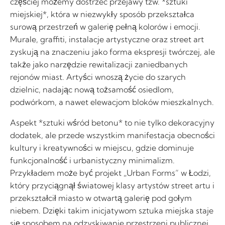
częściej możemy dostrzec przejawy tzw. *sztuki
miejskiej*, która w niezwykły sposób przekształca
surową przestrzeń w galerię pełną kolorów i emocji.
Murale, graffiti, instalacje artystyczne oraz street art
zyskują na znaczeniu jako forma ekspresji twórczej, ale
także jako narzędzie rewitalizacji zaniedbanych
rejonów miast. Artyści wnoszą życie do szarych
dzielnic, nadając nową tożsamość osiedlom,
podwórkom, a nawet elewacjom bloków mieszkalnych.
Aspekt *sztuki wśród betonu* to nie tylko dekoracyjny
dodatek, ale przede wszystkim manifestacja obecności
kultury i kreatywności w miejscu, gdzie dominuje
funkcjonalność i urbanistyczny minimalizm.
Przykładem może być projekt „Urban Forms” w Łodzi,
który przyciągnął światowej klasy artystów street artu i
przekształcił miasto w otwartą galerię pod gołym
niebem. Dzięki takim inicjatywom sztuka miejska staje
się sposobem na odzyskiwanie przestrzeni publicznej