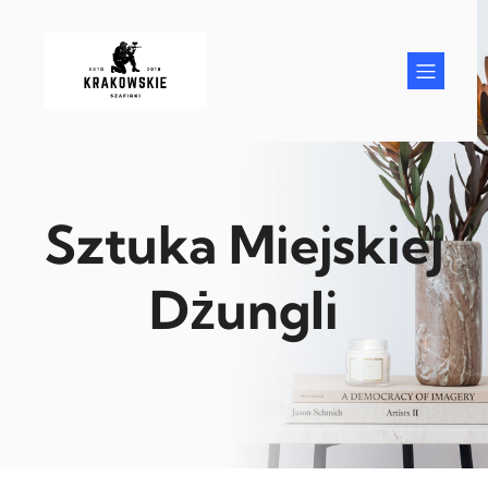
Przejdź
do
treści
Sztuka Miejskiej
Dżungli